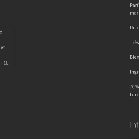
Parf
mari
Un r
Très
Bien
Ingr
70% 
torr
In