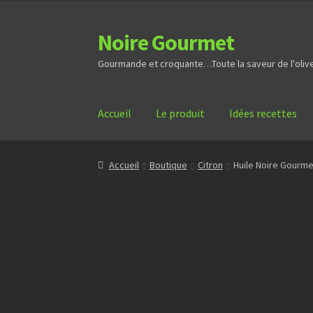
Noire Gourmet
Aller
Aller
à
au
Gourmande et croquante…Toute la saveur de l'olive 
la
contenu
navigation
Accueil
Le produit
Idées recettes
Accueil
Boutique
Citron
Huile Noire Gourmet