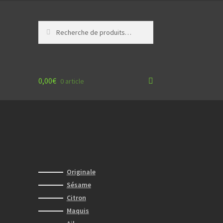
Recherche
Recherche
pour :
0,00
€
0 article
Originale
Sésame
Citron
Maquis