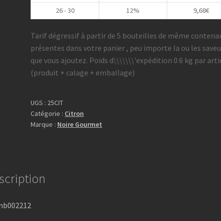
26 - 30
12%
9,68
€
Tarif dégressif à partir de 5 bouteilles de même contena
présentes dans votre panier , peu importe la ou les saveu
que vous ajoutez. Poids d\\\\\\\'expédition 0.6 kg par arti
(produit + calage + emballage)
UGS :
25CIT
Catégorie :
Citron
Marque :
Noire Gourmet
scription