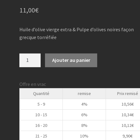
11,00
€
Huile d’olive vierge extra & Pulpe d’olives noires façon
grecque torréfiée
quantité
Ajouter au panier
de
Huile
Noire
Offre en vrac
Gourmet
Quantité
remise
Prix remisé
saveur
Citron
5 - 9
4%
10,56
€
-
10 - 15
6%
10,34
€
25
16 - 20
8%
10,12
€
cl
21 - 25
10%
9,90
€