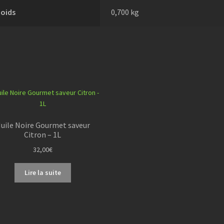
Poids
0,700 kg
uile Noire Gourmet saveur
Citron – 1L
32,00
€
Lire la suite