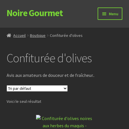
Noire Gourmet
Aller
Aller
Menu
à
au
la
contenu
Accueil
navigation
Accueil
Boutique
Confiturée d'olives
Le produit
Confiturée d'olives
Idées recettes
Boutique
Avis aux amateurs de douceur et de fraîcheur..
Contact
Voici le seul résultat
Mon compte