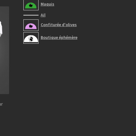
Maquis
Ail
Confiturée d'olives
Boutique éphémère
ur