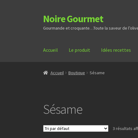
Noire Gourmet
Aller
Aller
à
au
Gourmande et croquante…Toute la saveur de l’olive 
la
contenu
navigation
Accueil
Le produit
Idées recettes
Accueil
Boutique
Sésame
Sésame
3 résultats af