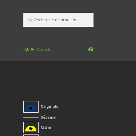
Recherche
Recherche
pour :
0,00
€
0 article
Originale
Sésame
Citron